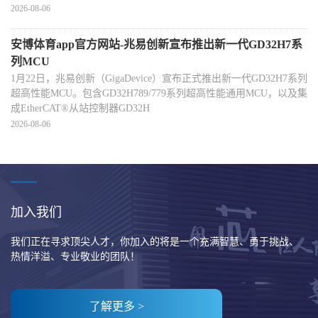
2026-08-06
安博体育app官方网站-兆易创新宣布推出新一代GD32H7系
列MCU
1月22日，兆易创新（GigaDevice）宣布正式推出新一代GD32H7系列
超高性能MCU。包含GD32H789/779系列超高性能通用MCU，以及集
成EtherCAT®从站控制器GD32H
2026-08-06
加入我们
我们正在寻求顶尖人才，你加入的将是一个充满智慧、勇于挑战、
热情洋溢、专业敬业的团队！
了解更多 >