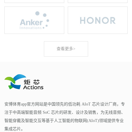
查看更多>
安博体育app官方网站是中国领先的低功耗 AIoT 芯片设计厂商，专
注于中高端智能音频 SoC 芯片的研发、设计及销售，为无线音频、
智能穿戴及智能交互等基于人工智能的物联网(AIoT)领域提供专业
集成芯片。