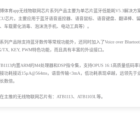
博体育app无线物联网芯片系列产品主要为单芯片蓝牙低能耗V5.3解决方案，属于超
CU芯片。主要应用于蓝牙语音遥控器、语音鼠标、语音键盘、翻译棒、
、车载雾化消毒、泡沫洗手机、电动工具等）。
系列产品除支持蓝牙数传等常规功能外，还同时加入了Voice over Bluetooth®Low Ene
X/TX, KEY, PWM特色功能，而且具有丰富的外设接口。
TB1113内置ARM的M4处理器和DSP指令集，支持OPUS 16:1高质量低码率语
接功耗接近15μA@564ms，语音传输<3mA，低功耗表现卓越，远领
长数倍。
在主推的无线物联网芯片有：ATB1113、ATB1103L等。