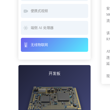
安
便携式视频
M
流
端侧 AI 处理器
该
R
无线物联网
A
连
延
开发板
现