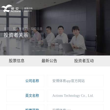
首页
>
投资者关系
>
股票信息
投资者关系
股票信息
最新公告
投资者互动
公司名称
安博体育app官方网站
英文名称
Actions Technology Co., Ltd.