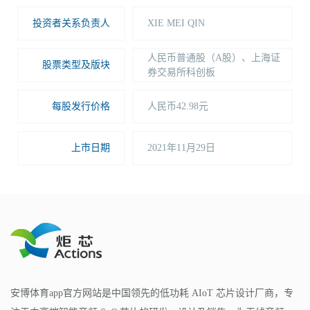
投资者关系负责人
XIE MEI QIN
人民币普通股（A股）、上海证
股票类型及版块
券交易所科创板
每股发行价格
人民币42.98元
上市日期
2021年11月29日
安博体育app官方网站是中国领先的低功耗 AIoT 芯片设计厂商，专