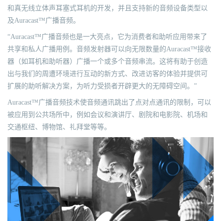
和真无线立体声耳塞式耳机的开发，并且支持新的音频设备类型以
及Auracast™广播音频。
“Auracast™广播音频也是一大亮点，它为消费者和助听应用带来了
共享和私人广播用例。音频发射器可以向无限数量的Auracast™接收
器（如耳机和助听器）广播一个或多个音频串流。这将有助于创造
出与我们的周遭环境进行互动的新方式、改进访客的体验并提供可
扩展的助听解决方案，为听力受损者开辟更大的无障碍空间。”
Auracast™广播音频技术使音频通讯跳出了点对点通讯的限制，可以
被应用到公共场所中，例如会议和演讲厅、剧院和电影院、机场和
交通枢纽、博物馆、礼拜堂等等。