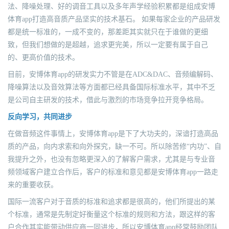
法、降噪处理、好的调音工具以及多年声学经验积累都是组成安博
体育app打造高音质产品坚实的技术基石。 如果每家企业的产品研发
都是统一标准的，一成不变的，那差距其实就只在于谁做的更细
致，但我们想做的是超越，追求更完美，所以一定要有属于自己
的、更高价值的技术。
目前，安博体育app的研发实力不管是在ADC&DAC、音频编解码、
降噪算法以及音效算法等方面都已经具备国际标准水平，其中不乏
是公司自主研发的技术，借此与激烈的市场竞争拉开竞争格局。
反向学习，共同进步
在做音频这件事情上，安博体育app是下了大功夫的，深谙打造高品
质的产品，向内求索和向外探究，缺一不可。所以除苦修“内功”、自
我提升之外，也没有忽略更深入的了解客户需求，尤其是与专业音
频领域客户建立合作后，客户的标准和意见都是安博体育app一路走
来的重要收获。
国际一流客户对于音质的标准和追求都是很高的，他们所提出的某
个标准，通常是先制定好衡量这个标准的规则和方法，跟这样的客
户合作其实能带动供应商一同进步，所以安博体育app经常鼓励团队