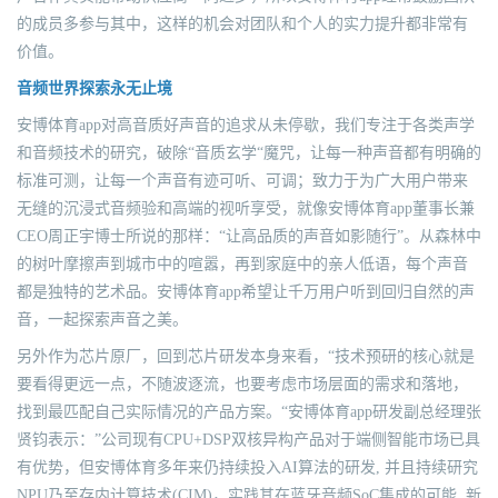
的成员多参与其中，这样的机会对团队和个人的实力提升都非常有
价值。
音频世界探索永无止境
安博体育app对高音质好声音的追求从未停歇，我们专注于各类声学
和音频技术的研究，破除“音质玄学“魔咒，让每一种声音都有明确的
标准可测，让每一个声音有迹可听、可调；致力于为广大用户带来
无缝的沉浸式音频验和高端的视听享受，就像安博体育app董事长兼
CEO周正宇博士所说的那样：“让高品质的声音如影随行”。从森林中
的树叶摩擦声到城市中的喧嚣，再到家庭中的亲人低语，每个声音
都是独特的艺术品。安博体育app希望让千万用户听到回归自然的声
音，一起探索声音之美。
另外作为芯片原厂，回到芯片研发本身来看，“技术预研的核心就是
要看得更远一点，不随波逐流，也要考虑市场层面的需求和落地，
找到最匹配自己实际情况的产品方案。“安博体育app研发副总经理张
贤钧表示：”公司现有CPU+DSP双核异构产品对于端侧智能市场已具
有优势，但安博体育多年来仍持续投入AI算法的研发, 并且持续研究
NPU乃至存内计算技术(CIM)，实践其在蓝牙音频SoC集成的可能, 新