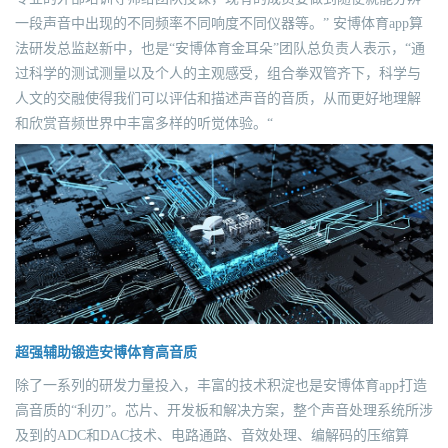
一段声音中出现的不同频率不同响度不同仪器等。” 安博体育app算
法研发总监赵新中，也是“安博体育金耳朵”团队总负责人表示，“通
过科学的测试测量以及个人的主观感受，组合拳双管齐下，科学与
人文的交融使得我们可以评估和描述声音的音质，从而更好地理解
和欣赏音频世界中丰富多样的听觉体验。“
超强辅助锻造安博体育高音质
除了一系列的研发力量投入，丰富的技术积淀也是安博体育app打造
高音质的“利刃”。芯片、开发板和解决方案，整个声音处理系统所涉
及到的ADC和DAC技术、电路通路、音效处理、编解码的压缩算