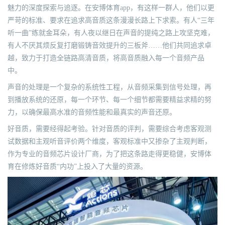
魅力的深度探索与追逐。在安博体育app，有这样一群人，他们以更
严苛的标准、要求在追求高音质这条漫漫长路上下求索。有人“三年
听一曲”练就金耳朵，有人夜以继日在声音的提纯之路上攻坚克难，
有人不厌其烦反复打磨锻铸音效提升的三板斧……他们共同追求卓
越，致力于打造全链路高清音质，将高音质融入每一个音频产品
中。
声音的处理是一个复杂的系统性工程，从音频采集到信号处理，再
到播放系统的还原，每一个环节、每一个细节都需要精益求精的努
力，以确保最高水准的音频性能和最真实的声音还原。
好音质，需要经得起考验。针对音质的评判，需要综合考虑客观测
试数据和主观听音评价两个维度，客观标准中又掺杂了主观判断，
作为专业的音频芯片设计厂商，为了把这条路走得更稳健，安博体
育在修炼好音质“内功”上投入了大量的资源。