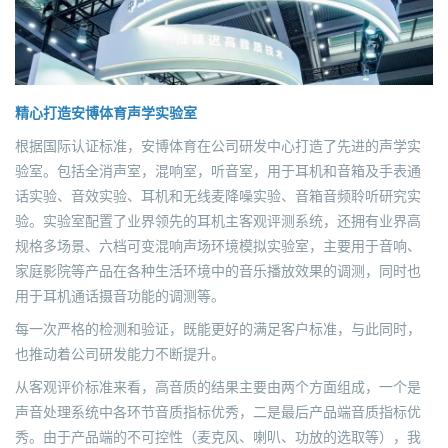
精心打造安博体育声学实验室
根据国际认证标准，安博体育在公司研发中心打造了先进的声学实
验室。包括全消声室，混响室，听音室，用于耳机和音箱及手表通
话实验、音效实验、耳机和无线麦降噪实验、音箱音频聆听研究实
验。实验室配置了业界领先的耳机主客观评测系统，还拥有业界高
规格多场景、六档可变混响声场环境模拟实验室，主要用于音响、
家庭影院等产品在各种生活环境中的音乐播放效果的调测，同时也
用于耳机通话摄音功能的调测等。
每一次严格的检测和验证，既能更好的满足客户标准，与此同时，
也推动着公司研发能力不断提升。
从客观评价标准来看，高音质的结果主要由两个方面组成，一个是
声音处理系统中各环节音质指标优秀，二是最后产品端音质指标优
秀。由于产品端的不可控性（麦克风、喇叭、功放的选取等），我