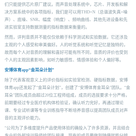
们只能提供芯片原厂建议。而声音处理系统中，芯片、开发板和解
决方案系统中的各项指标，我们是可以用THD+N（总谐波失真+噪
声）、底噪、SNR、幅度（响度）、频响曲线、其他先进设备和先
进实验室支持数据测量的指标数据来衡量的。
然而，评判音质并不能仅仅依赖于科学测试和实验数据，它还涉及
主观的个人感受和审美偏好。人的听觉系统和听觉记忆是独特的，
故而每个人对音质的理解和喜好可能有所不同，音质的评价也受到
个人的主观因素影响，如听力敏感性、情感体验和个人偏好等。
安博体育app“金耳朵计划”
除了代表客观意义上的评价指标如实验室检测、硬指标数据，安博
体育app还发起了“金耳朵计划”，创建了“安博体育金耳朵”团队。“金
耳朵”团队成员由超过20位工程师组成，成员的选拔要求十分严格，
前期要经过专业医疗机构体检验证，确认听力完好，再通过理论
课、专业试听课等专业训练指导不断培养音感以提高团队成员对声
音的主观评价能力。
“公司为了多维度提升产品使用体验的确投入了许多资源，并且结合
专业的外部培训导师给团队授课，现有的成员要做到随便就能分辨