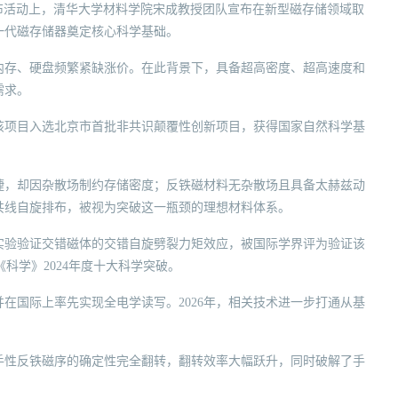
 发布活动上，清华大学材料学院宋成教授团队宣布在新型磁存储领域取
一代磁存储器奠定核心科学基础。
内存、硬盘频繁紧缺涨价。在此背景下，具备超高密度、超高速度和
需求。
该项目入选北京市首批非共识颠覆性创新项目，获得国家自然科学基
捷，却因杂散场制约存储密度；反铁磁材料无杂散场且具备太赫兹动
共线自旋排布，被视为突破这一瓶颈的理想材料体系。
次实验验证交错磁体的交错自旋劈裂力矩效应，被国际学界评为验证该
科学》2024年度十大科学突破。
并在国际上率先实现全电学读写。2026年，相关技术进一步打通从基
手性反铁磁序的确定性完全翻转，翻转效率大幅跃升，同时破解了手