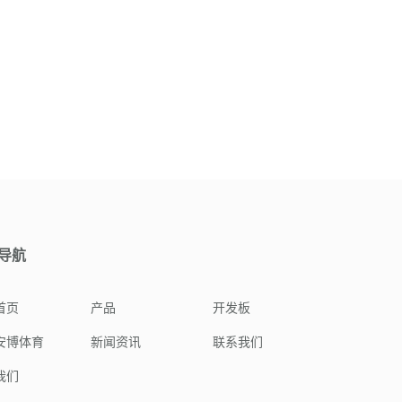
导航
首页
产品
开发板
安博体育
新闻资讯
联系我们
我们