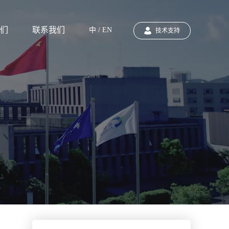
们
联系我们
中 / EN
技术支持