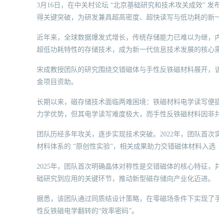
3月16日，在中关村论坛 “北京基础研究和技术攻关成效”
得关键突破，为研发兼具超高密度、超快读写与低功耗的新
近年来，全球数据爆发式增长，传统存储能力已难以为继，
超低功耗特性的存储技术，成为新一代信息技术发展的核心
宋成教授团队的研究围绕交错磁体与手性反铁磁材料展开，
金项目资助。
长期以来，磁存储技术面临两难困境：铁磁材料电学读写便
力学优势，但其电学读写难度极大，而手性反铁磁材料因非
团队历经多年攻关，逐步实现技术突破。2022年，团队首
材料体系的 “原创性实验”，相关成果助力交错磁体材料入选《
2025年，团队首次明确晶体对称性是交错磁体的核心特征，
础研究到应用的关键环节，推动新型磁存储向产业化迈进。
据悉，该团队通过同质结设计策略，在零磁场条件下实现了
性反铁磁电学翻转的“效率密码”。