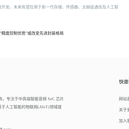
用开发，未来有望应用于新一代存储、传感器、太赫兹通信及人工智
？“精度控制优势”或改变先进封装格局
快速
商，专注于中高端智能音频 SoC 芯片
网站
人工智能的物联网(AIoT)领域提
关于
加入